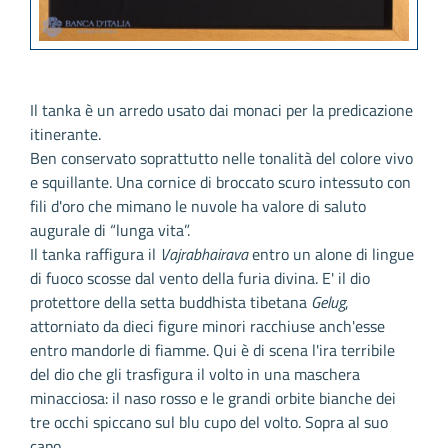
Il tanka è un arredo usato dai monaci per la predicazione
itinerante.
Ben conservato soprattutto nelle tonalità del colore vivo
e squillante. Una cornice di broccato scuro intessuto con
fili d'oro che mimano le nuvole ha valore di saluto
augurale di “lunga vita”.
Il tanka raffigura il
Vajrabhairava
entro un alone di lingue
di fuoco scosse dal vento della furia divina. E' il dio
protettore della setta buddhista tibetana
Gelug
,
attorniato da dieci figure minori racchiuse anch'esse
entro mandorle di fiamme. Qui è di scena l'ira terribile
del dio che gli trasfigura il volto in una maschera
minacciosa: il naso rosso e le grandi orbite bianche dei
tre occhi spiccano sul blu cupo del volto. Sopra al suo
capo