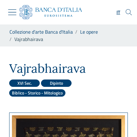
Vai al sito istituzionale
Skip to Main Content
Vai al menu di navigazione
IT
Vai alla ricerca
Vai ai contenuti
Ti trovi in:
Collezione d'arte Banca d'Italia
Le opere
Vai al footer
Vajrabhairava
Vajrabhairava
Vajrabhairava
XVI Sec.
Dipinto
Biblico - Storico - Mitologico