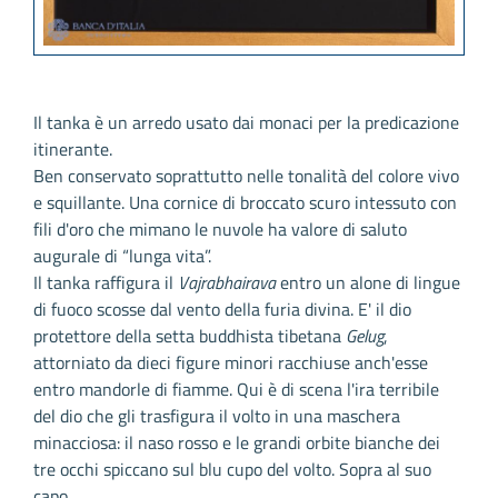
Il tanka è un arredo usato dai monaci per la predicazione
itinerante.
Ben conservato soprattutto nelle tonalità del colore vivo
e squillante. Una cornice di broccato scuro intessuto con
fili d'oro che mimano le nuvole ha valore di saluto
augurale di “lunga vita”.
Il tanka raffigura il
Vajrabhairava
entro un alone di lingue
di fuoco scosse dal vento della furia divina. E' il dio
protettore della setta buddhista tibetana
Gelug
,
attorniato da dieci figure minori racchiuse anch'esse
entro mandorle di fiamme. Qui è di scena l'ira terribile
del dio che gli trasfigura il volto in una maschera
minacciosa: il naso rosso e le grandi orbite bianche dei
tre occhi spiccano sul blu cupo del volto. Sopra al suo
capo