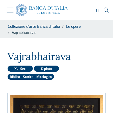
Vai al sito istituzionale
Skip to Main Content
Vai al menu di navigazione
IT
Vai alla ricerca
Vai ai contenuti
Ti trovi in:
Collezione d'arte Banca d'Italia
Le opere
Vai al footer
Vajrabhairava
Vajrabhairava
Vajrabhairava
XVI Sec.
Dipinto
Biblico - Storico - Mitologico