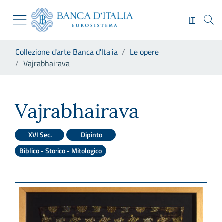
Vai al sito istituzionale
Skip to Main Content
Vai al menu di navigazione
IT
Vai alla ricerca
Vai ai contenuti
Ti trovi in:
Collezione d'arte Banca d'Italia
Le opere
Vai al footer
Vajrabhairava
Vajrabhairava
Vajrabhairava
XVI Sec.
Dipinto
Biblico - Storico - Mitologico