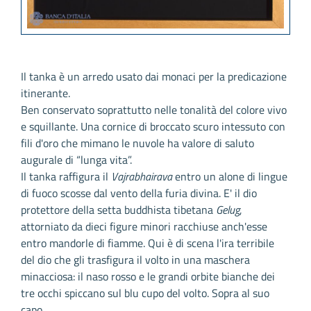
Il tanka è un arredo usato dai monaci per la predicazione
itinerante.
Ben conservato soprattutto nelle tonalità del colore vivo
e squillante. Una cornice di broccato scuro intessuto con
fili d'oro che mimano le nuvole ha valore di saluto
augurale di “lunga vita”.
Il tanka raffigura il
Vajrabhairava
entro un alone di lingue
di fuoco scosse dal vento della furia divina. E' il dio
protettore della setta buddhista tibetana
Gelug
,
attorniato da dieci figure minori racchiuse anch'esse
entro mandorle di fiamme. Qui è di scena l'ira terribile
del dio che gli trasfigura il volto in una maschera
minacciosa: il naso rosso e le grandi orbite bianche dei
tre occhi spiccano sul blu cupo del volto. Sopra al suo
capo