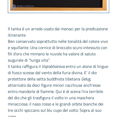
Il tanka è un arredo usato dai monaci per la predicazione
itinerante.
Ben conservato soprattutto nelle tonalità del colore vivo
e squillante. Una cornice di broccato scuro intessuto con
fili d'oro che mimano le nuvole ha valore di saluto
augurale di “lunga vita”.
Il tanka raffigura il
Vajrabhairava
entro un alone di lingue
di fuoco scosse dal vento della furia divina. E' il dio
protettore della setta buddhista tibetana
Gelug
,
attorniato da dieci figure minori racchiuse anch'esse
entro mandorle di fiamme. Qui è di scena l'ira terribile
del dio che gli trasfigura il volto in una maschera
minacciosa: il naso rosso e le grandi orbite bianche dei
tre occhi spiccano sul blu cupo del volto. Sopra al suo
capo