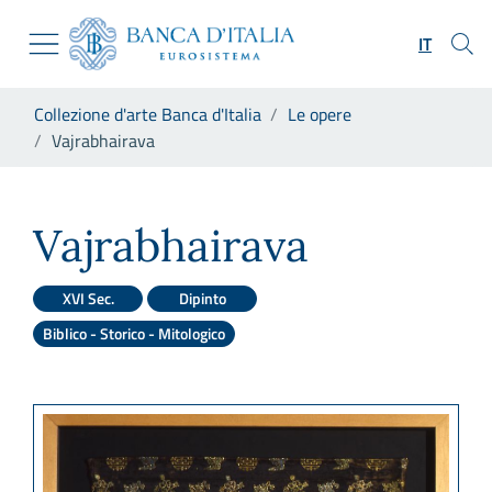
Vai al sito istituzionale
Skip to Main Content
Vai al menu di navigazione
IT
Vai alla ricerca
Vai ai contenuti
Ti trovi in:
Collezione d'arte Banca d'Italia
Le opere
Vai al footer
Vajrabhairava
Vajrabhairava
Vajrabhairava
XVI Sec.
Dipinto
Biblico - Storico - Mitologico