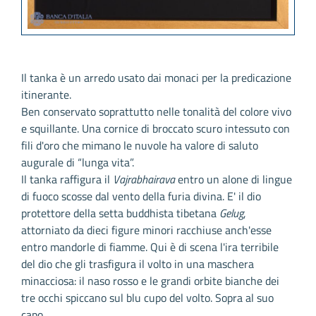
Il tanka è un arredo usato dai monaci per la predicazione
itinerante.
Ben conservato soprattutto nelle tonalità del colore vivo
e squillante. Una cornice di broccato scuro intessuto con
fili d'oro che mimano le nuvole ha valore di saluto
augurale di “lunga vita”.
Il tanka raffigura il
Vajrabhairava
entro un alone di lingue
di fuoco scosse dal vento della furia divina. E' il dio
protettore della setta buddhista tibetana
Gelug
,
attorniato da dieci figure minori racchiuse anch'esse
entro mandorle di fiamme. Qui è di scena l'ira terribile
del dio che gli trasfigura il volto in una maschera
minacciosa: il naso rosso e le grandi orbite bianche dei
tre occhi spiccano sul blu cupo del volto. Sopra al suo
capo