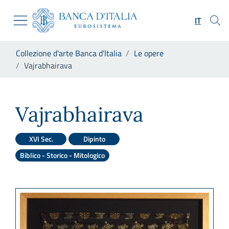
Vai al sito istituzionale
Skip to Main Content
Vai al menu di navigazione
IT
Vai alla ricerca
Vai ai contenuti
Ti trovi in:
Collezione d'arte Banca d'Italia
Le opere
Vai al footer
Vajrabhairava
Vajrabhairava
Vajrabhairava
XVI Sec.
Dipinto
Biblico - Storico - Mitologico