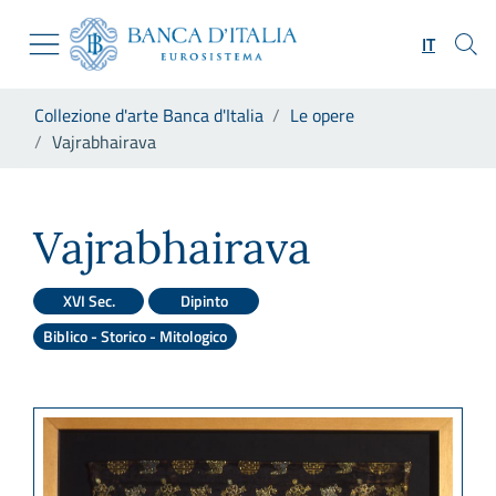
Vai al sito istituzionale
Skip to Main Content
Vai al menu di navigazione
IT
Vai alla ricerca
Vai ai contenuti
Ti trovi in:
Collezione d'arte Banca d'Italia
Le opere
Vai al footer
Vajrabhairava
Vajrabhairava
Vajrabhairava
XVI Sec.
Dipinto
Biblico - Storico - Mitologico