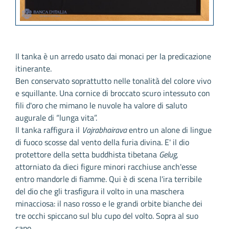
Il tanka è un arredo usato dai monaci per la predicazione
itinerante.
Ben conservato soprattutto nelle tonalità del colore vivo
e squillante. Una cornice di broccato scuro intessuto con
fili d'oro che mimano le nuvole ha valore di saluto
augurale di “lunga vita”.
Il tanka raffigura il
Vajrabhairava
entro un alone di lingue
di fuoco scosse dal vento della furia divina. E' il dio
protettore della setta buddhista tibetana
Gelug
,
attorniato da dieci figure minori racchiuse anch'esse
entro mandorle di fiamme. Qui è di scena l'ira terribile
del dio che gli trasfigura il volto in una maschera
minacciosa: il naso rosso e le grandi orbite bianche dei
tre occhi spiccano sul blu cupo del volto. Sopra al suo
capo