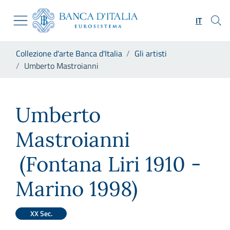
Vai al sito istituzionale
Skip to Main Content
Vai al menu di navigazione
IT
Vai alla ricerca
Vai ai contenuti
Ti trovi in:
Collezione d'arte Banca d'Italia
Gli artisti
Vai al footer
Umberto Mastroianni
Umberto Mastroianni
Umberto
Mastroianni
(Fontana Liri 1910 -
Marino 1998)
XX Sec.