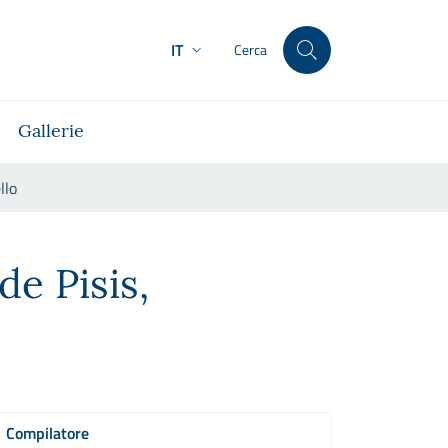
IT
Cerca
Gallerie
llo
lo
de Pisis,
Compilatore