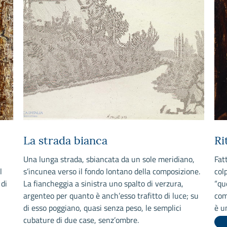
La strada bianca
Ri
Una lunga strada, sbiancata da un sole meridiano,
Fatt
l
s’incunea verso il fondo lontano della composizione.
col
 di
La fiancheggia a sinistra uno spalto di verzura,
“qu
argenteo per quanto è anch’esso trafitto di luce; su
com
di esso poggiano, quasi senza peso, le semplici
è u
n
cubature di due case, senz’ombre.