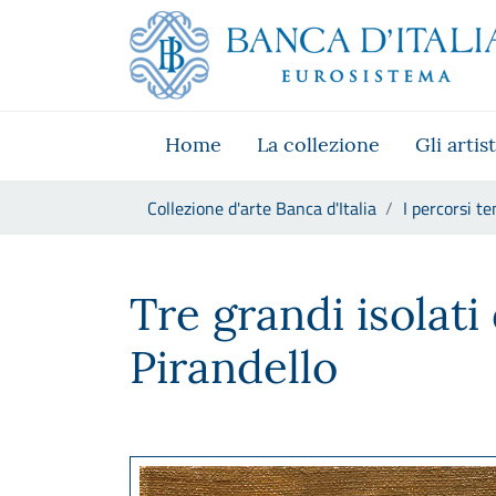
Vai al sito istituzionale
Skip to Main Content
Vai al menu di navigazione
Vai alla ricerca
Vai ai contenuti
Vai al footer
Home
La collezione
Gli artist
Ti trovi in:
Collezione d'arte Banca d'Italia
I percorsi te
Tre grandi isolati del XX seco
Tre grandi isolati
Pirandello