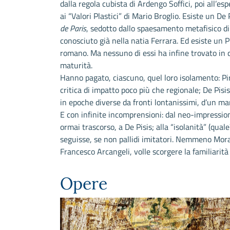
dalla regola cubista di Ardengo Soffici, poi all’esp
ai “Valori Plastici” di Mario Broglio. Esiste un De
de Paris
, sedotto dallo spaesamento metafisico di
conosciuto già nella natia Ferrara. Ed esiste un 
romano. Ma nessuno di essi ha infine trovato in 
maturità.
Hanno pagato, ciascuno, quel loro isolamento: Pir
critica di impatto poco più che regionale; De Pisis
in epoche diverse da fronti lontanissimi, d’un ma
E con infinite incomprensioni: dal neo-impressio
ormai trascorso, a De Pisis; alla “isolanità” (qual
seguisse, se non pallidi imitatori. Nemmeno Moran
Francesco Arcangeli, volle scorgere la familiari
Opere