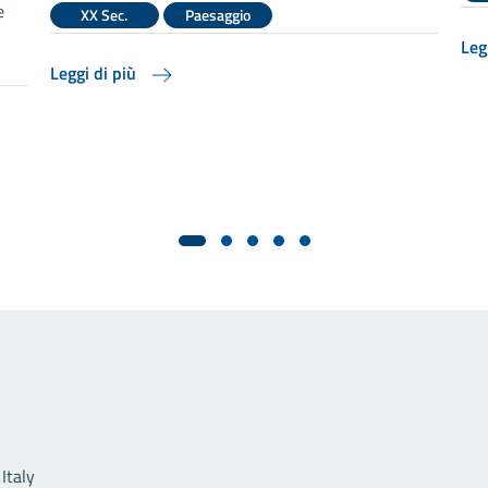
e
XX Sec.
Paesaggio
Leg
Leggi di più
Link utili
Italy