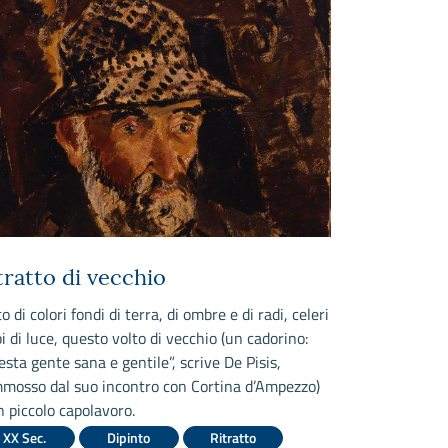
tratto di vecchio
Paesaggio
o di colori fondi di terra, di ombre e di radi, celeri
Il paese di Ant
pi di luce, questo volto di vecchio (un cadorino:
colle laziale, 
esta gente sana e gentile”, scrive De Pisis,
soggiorni di n
mosso dal suo incontro con Cortina d’Ampezzo)
soggiornò anch
n piccolo capolavoro.
ritrasse soven
la sottostante
XX Sec.
Dipinto
Ritratto