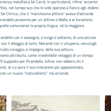
erienza metafisica (di Carrà, in particolare), infine ‘accanto’
 Pisis, nel tempo suo che lo vide operoso a fianco agli
italiens
 De Chirico, che il “marchesino pittore” aveva d’altronde
Pirandello prossimo per un attimo a Mafai e al tonalismo
quelle comunanze la propria lingua, né la maggiore
andello con il sostegno, a lungo e soltanto, di una piccola
 con il dileggio di tanti; Morandi con il vituperio, venutogli
ncato coraggio, e impegno, della sua pittura.
nismo attribuito, come irredimibile retaggio di un tempo
e?) supposta per Pirandello. Infine: non ebbero chi li
di, di cui pure il suo interprete più appassionato,
tà con un nuovo “naturalismo”: ma errando.