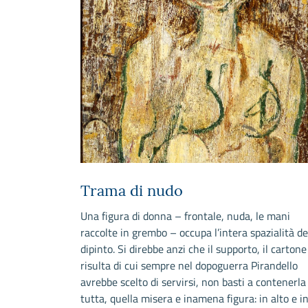
Trama di nudo
affigura, al
Una figura di donna – frontale, nuda, le mani
no di posa, una
raccolte in grembo – occupa l’intera spazialità de
ro ad essa le
dipinto. Si direbbe anzi che il supporto, il cartone
tanto
risulta di cui sempre nel dopoguerra Pirandello
avrebbe scelto di servirsi, non basti a contenerla
tutta, quella misera e inamena figura: in alto e i
aggio