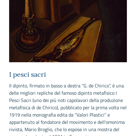
I pesci sacri
P
c
Il dipinto, firmato in basso a destra “G. de Chirico”, è una
delle migliori repliche del famoso dipinto metafisico I
P
Pesci Sacri (uno dei più noti capolavori della produzione
d
metafisica di de Chirico), pubblicato per la prima volta nel
s
1919 nella monografia edita da “Valori Plastici” e
d
appartenuto al fondatore del movimento e dell'omonima
s
rivista, Mario Broglio, che lo espose in una mostra del
a