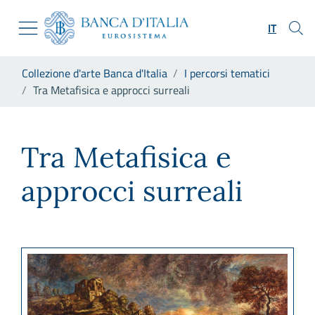
Vai al sito istituzionale
Skip to Main Content
Vai al menu di navigazione
IT
Vai alla ricerca
Vai ai contenuti
Ti trovi in:
Collezione d'arte Banca d'Italia
I percorsi tematici
Vai al footer
Tra Metafisica e approcci surreali
Tra Metafisica e approcci sur
Tra Metafisica e
approcci surreali