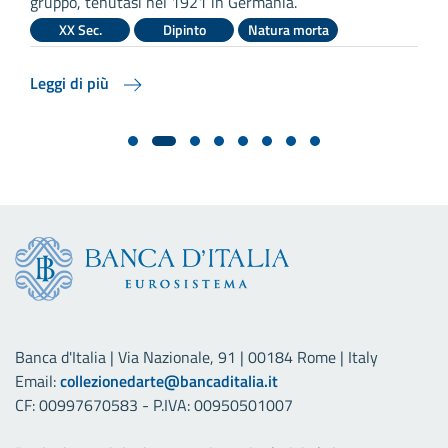
gruppo, tenutasi nel 1921 in Germania.
XX Sec.
Dipinto
Natura morta
L
Leggi di più
Banca d'Italia | Via Nazionale, 91 | 00184 Rome | Italy
Email:
collezionedarte@bancaditalia.it
CF: 00997670583 - P.IVA: 00950501007