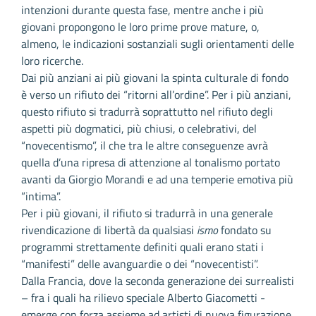
intenzioni durante questa fase, mentre anche i più
giovani propongono le loro prime prove mature, o,
almeno, le indicazioni sostanziali sugli orientamenti delle
loro ricerche.
Dai più anziani ai più giovani la spinta culturale di fondo
è verso un rifiuto dei “ritorni all’ordine”. Per i più anziani,
questo rifiuto si tradurrà soprattutto nel rifiuto degli
aspetti più dogmatici, più chiusi, o celebrativi, del
“novecentismo”, il che tra le altre conseguenze avrà
quella d’una ripresa di attenzione al tonalismo portato
avanti da Giorgio Morandi e ad una temperie emotiva più
”intima”.
Per i più giovani, il rifiuto si tradurrà in una generale
rivendicazione di libertà da qualsiasi
ismo
fondato su
programmi strettamente definiti quali erano stati i
“manifesti” delle avanguardie o dei “novecentisti”.
Dalla Francia, dove la seconda generazione dei surrealisti
– fra i quali ha rilievo speciale Alberto Giacometti -
emerge con forza assieme ad artisti di nuova figurazione