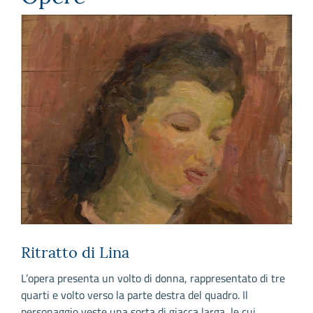
Ritratto di Lina
P
L’opera presenta un volto di donna, rappresentato di tre
I
quarti e volto verso la parte destra del quadro. Il
a
personaggio veste una sorta di giacca larga, le cui
s