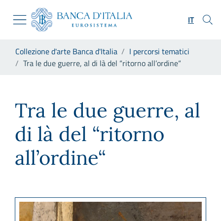
Vai al sito istituzionale
Skip to Main Content
Vai al menu di navigazione
IT
Vai alla ricerca
Vai ai contenuti
Ti trovi in:
Collezione d'arte Banca d'Italia
I percorsi tematici
Vai al footer
Tra le due guerre, al di là del “ritorno all’ordine“
Tra le due guerre, al di là del 
Tra le due guerre, al
di là del “ritorno
all’ordine“