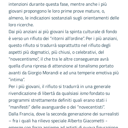
intenzioni durante questa fase, mentre anche i più
giovani propongono le loro prime prove mature, o,
almeno, le indicazioni sostanziali sugli orientamenti delle
loro ricerche.
Dai più anziani ai più giovani la spinta culturale di fondo
è verso un rifiuto dei “ritorni all’ordine”. Per i più anziani,
questo rifiuto si tradurrà soprattutto nel rifiuto degli
aspetti più dogmatici, più chiusi, o celebrativi, del
“novecentismo”, il che tra le altre conseguenze avrà
quella d’una ripresa di attenzione al tonalismo portato
avanti da Giorgio Morandi e ad una temperie emotiva più
”intima”.
Per i più giovani, il rifiuto si tradurrà in una generale
rivendicazione di libertà da qualsiasi
ismo
fondato su
programmi strettamente definiti quali erano stati i
“manifesti” delle avanguardie o dei “novecentisti”.
Dalla Francia, dove la seconda generazione dei surrealisti
– fra i quali ha rilievo speciale Alberto Giacometti -
emerge con forza assieme ad artisti di nuova figurazione