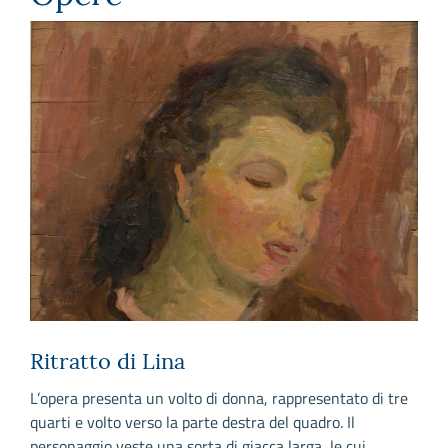
Ritratto di Lina
P
L’opera presenta un volto di donna, rappresentato di tre
I
quarti e volto verso la parte destra del quadro. Il
a
personaggio veste una sorta di giacca larga, le cui
s