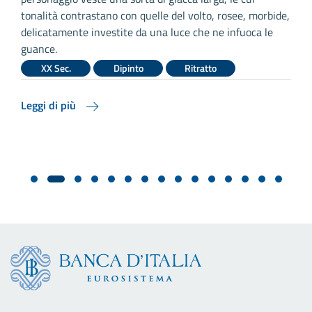
tonalità contrastano con quelle del volto, rosee, morbide,
a
delicatamente investite da una luce che ne infuoca le
c
guance.
XX Sec.
Dipinto
Ritratto
L
Leggi di più