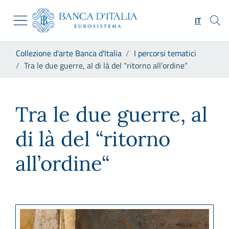
Vai al sito istituzionale
Skip to Main Content
Vai al menu di navigazione
IT
Vai alla ricerca
Vai ai contenuti
Ti trovi in:
Collezione d'arte Banca d'Italia
I percorsi tematici
Vai al footer
Tra le due guerre, al di là del “ritorno all’ordine“
Tra le due guerre, al di là del 
Tra le due guerre, al
di là del “ritorno
all’ordine“