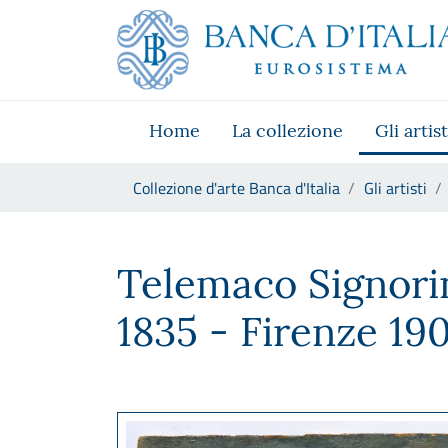
Vai al sito istituzionale
Skip to Main Content
Vai al menu di navigazione
Vai alla ricerca
Vai ai contenuti
Vai al footer
Home
La collezione
Gli artist
Ti trovi in:
Collezione d'arte Banca d'Italia
Gli artisti
Telemaco Signorini
Telemaco Signori
1835 - Firenze 190