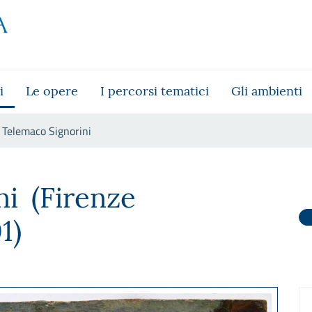
i
Le opere
I percorsi tematici
Gli ambienti
Telemaco Signorini
ni
(Firenze
1)