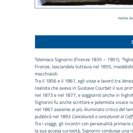
Veduta da
Telemaco Signorini (Firenze 1835 – 1901), “figlio
Firenze, lasciandola tuttavia nel 1855, insoddisf
macchiaioli.
Tra il 1856 e il 1861, egli visse e lavorò tra Vene
realista che aveva in Gustave Courbet il suo prim
nel 1873 e nel 1877, e soggiornò anche in Inghil
Signorini fu anche scrittore e polemista vivace ne
nel 1867 assieme al più illuminato critico del te
pubblicò nel 1893
Caricaturisti e caricaturati al Caf
Tra i viaggi, gli incontri con personalità primari
la sua accesa curiosità, Signorini condusse una ri