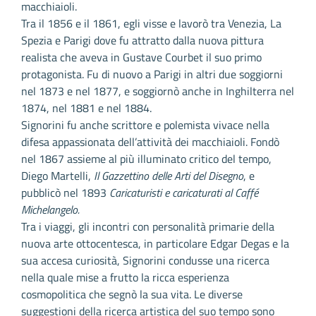
macchiaioli.
Tra il 1856 e il 1861, egli visse e lavorò tra Venezia, La
Spezia e Parigi dove fu attratto dalla nuova pittura
realista che aveva in Gustave Courbet il suo primo
protagonista. Fu di nuovo a Parigi in altri due soggiorni
nel 1873 e nel 1877, e soggiornò anche in Inghilterra nel
1874, nel 1881 e nel 1884.
Signorini fu anche scrittore e polemista vivace nella
difesa appassionata dell’attività dei macchiaioli. Fondò
nel 1867 assieme al più illuminato critico del tempo,
Diego Martelli,
Il Gazzettino delle Arti del Disegno
, e
pubblicò nel 1893
Caricaturisti e caricaturati al Caffé
Michelangelo.
Tra i viaggi, gli incontri con personalità primarie della
nuova arte ottocentesca, in particolare Edgar Degas e la
sua accesa curiosità, Signorini condusse una ricerca
nella quale mise a frutto la ricca esperienza
cosmopolitica che segnò la sua vita. Le diverse
suggestioni della ricerca artistica del suo tempo sono