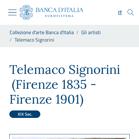
Vai al sito istituzionale
Skip to Main Content
Vai al menu di navigazione
IT
Vai alla ricerca
Vai ai contenuti
Ti trovi in:
Collezione d'arte Banca d'Italia
Gli artisti
Vai al footer
Telemaco Signorini
Telemaco Signorini
Telemaco Signorini
(Firenze 1835 -
Firenze 1901)
XIX Sec.