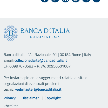
Banca d'Italia | Via Nazionale, 91 | 00184 Rome | Italy
Email:
collezionedarte@bancaditalia.it
CF: 00997670583 - P.IVA: 00950501007
Per inviare opinioni e suggerimenti relativi al sito o
segnalazioni di eventuali problemi
tecnici:
webmaster@bancaditalia.it
Link utili
Privacy
Disclaimer
Copyright
Seguici su