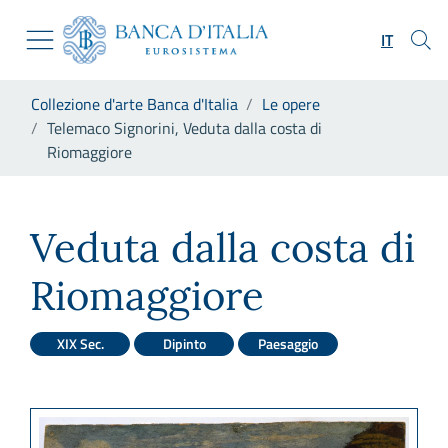
Vai al sito istituzionale
Skip to Main Content
Vai al menu di navigazione
IT
Vai alla ricerca
Vai ai contenuti
Ti trovi in:
Collezione d'arte Banca d'Italia
Le opere
Vai al footer
Telemaco Signorini, Veduta dalla costa di
Riomaggiore
Telemaco Signorini, Veduta d
Veduta dalla costa di
Riomaggiore
XIX Sec.
Dipinto
Paesaggio