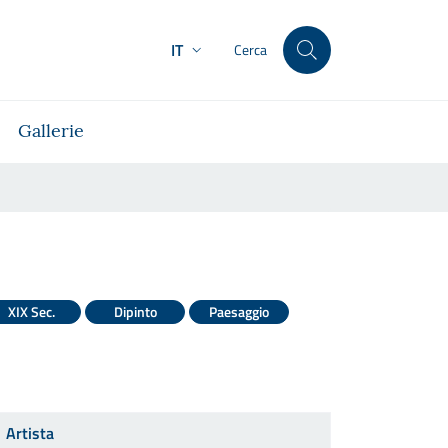
IT
Cerca
Gallerie
XIX Sec.
Dipinto
Paesaggio
Artista