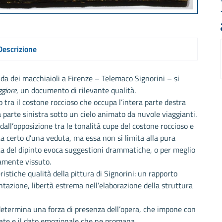
Descrizione
enda dei macchiaioli a Firenze – Telemaco Signorini – si
ggiore
, un documento di rilevante qualità.
 tra il costone roccioso che occupa l’intera parte destra
a parte sinistra sotto un cielo animato da nuvole viaggianti.
all’opposizione tra le tonalità cupe del costone roccioso e
atta certo d’una veduta, ma essa non si limita alla pura
ta del dipinto evoca suggestioni drammatiche, o per meglio
samente vissuto.
istiche qualità della pittura di Signorini: un rapporto
ntazione, libertà estrema nell’elaborazione della struttura
 determina una forza di presenza dell’opera, che impone con
ate e il dato emozionale che ne promana.