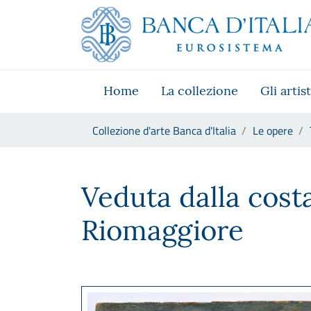
Vai al sito istituzionale
Skip to Main Content
Vai al menu di navigazione
Vai alla ricerca
Vai ai contenuti
Vai al footer
Home
La collezione
Gli artist
Ti trovi in:
Collezione d'arte Banca d'Italia
Le opere
Telemaco Signorini, Veduta d
Veduta dalla costa
Riomaggiore