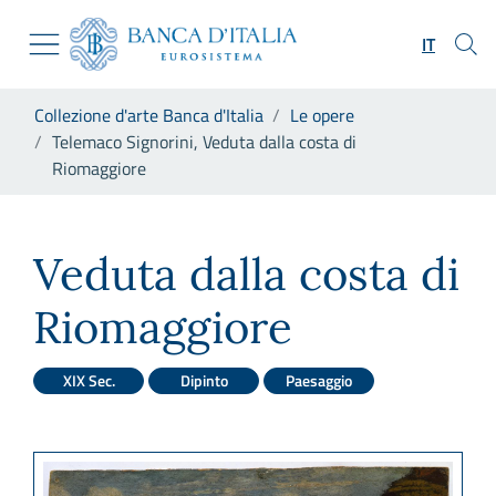
Vai al sito istituzionale
Skip to Main Content
Vai al menu di navigazione
IT
Vai alla ricerca
Vai ai contenuti
Ti trovi in:
Collezione d'arte Banca d'Italia
Le opere
Vai al footer
Telemaco Signorini, Veduta dalla costa di
Riomaggiore
Telemaco Signorini, Veduta d
Veduta dalla costa di
Riomaggiore
XIX Sec.
Dipinto
Paesaggio