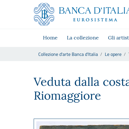
Vai al sito istituzionale
Skip to Main Content
Vai al menu di navigazione
Vai alla ricerca
Vai ai contenuti
Vai al footer
Home
La collezione
Gli artist
Ti trovi in:
Collezione d'arte Banca d'Italia
Le opere
Telemaco Signorini, Veduta d
Veduta dalla costa
Riomaggiore