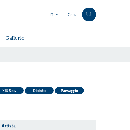
IT
Cerca
Gallerie
XIX Sec.
Dipinto
Paesaggio
Artista