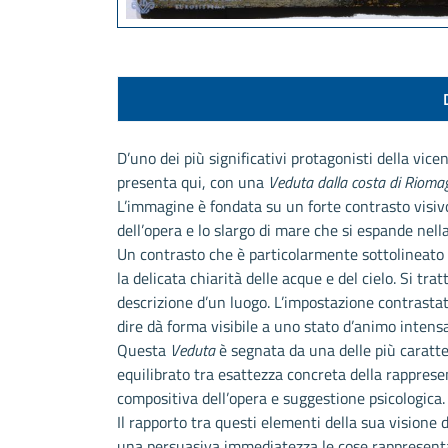
D’uno dei più significativi protagonisti della vic
presenta qui, con una
Veduta dalla costa di Rioma
L’immagine è fondata su un forte contrasto visivo
dell’opera e lo slargo di mare che si espande nell
Un contrasto che è particolarmente sottolineato d
la delicata chiarità delle acque e del cielo. Si tr
descrizione d’un luogo. L’impostazione contrasta
dire dà forma visibile a uno stato d’animo inten
Questa
Veduta
è segnata da una delle più caratter
equilibrato tra esattezza concreta della rapprese
compositiva dell’opera e suggestione psicologica.
Il rapporto tra questi elementi della sua visione
una persuasiva immediatezza le cose rappresent