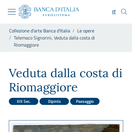
Vai al sito istituzionale
Skip to Main Content
Vai al menu di navigazione
IT
Vai alla ricerca
Vai ai contenuti
Ti trovi in:
Collezione d'arte Banca d'Italia
Le opere
Vai al footer
Telemaco Signorini, Veduta dalla costa di
Riomaggiore
Telemaco Signorini, Veduta d
Veduta dalla costa di
Riomaggiore
XIX Sec.
Dipinto
Paesaggio