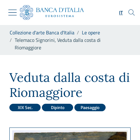
Vai al sito istituzionale
Skip to Main Content
Vai al menu di navigazione
IT
Vai alla ricerca
Vai ai contenuti
Ti trovi in:
Collezione d'arte Banca d'Italia
Le opere
Vai al footer
Telemaco Signorini, Veduta dalla costa di
Riomaggiore
Telemaco Signorini, Veduta d
Veduta dalla costa di
Riomaggiore
XIX Sec.
Dipinto
Paesaggio