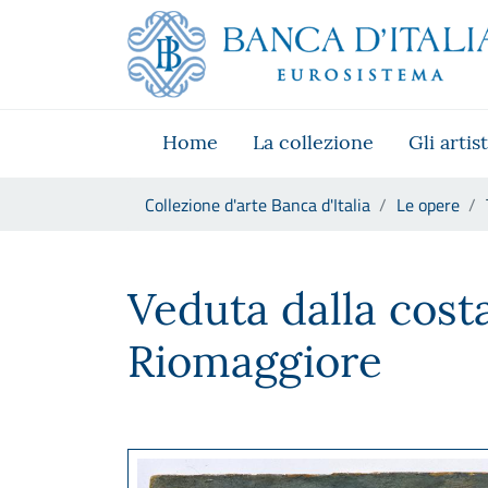
Vai al sito istituzionale
Skip to Main Content
Vai al menu di navigazione
Vai alla ricerca
Vai ai contenuti
Vai al footer
Home
La collezione
Gli artist
Ti trovi in:
Collezione d'arte Banca d'Italia
Le opere
Telemaco Signorini, Veduta d
Veduta dalla costa
Riomaggiore