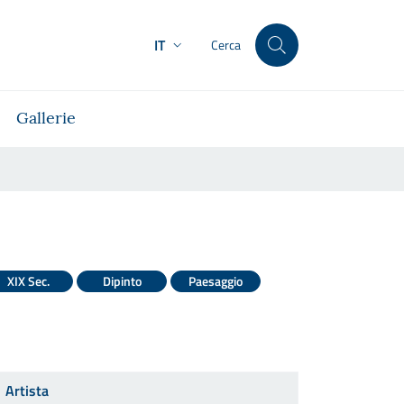
IT
Cerca
Gallerie
XIX Sec.
Dipinto
Paesaggio
Artista