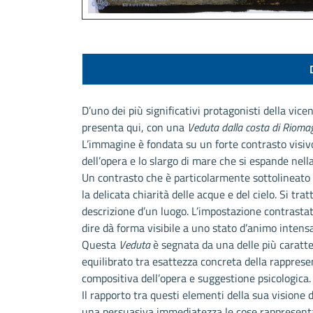
D’uno dei più significativi protagonisti della vic
presenta qui, con una
Veduta dalla costa di Rioma
L’immagine è fondata su un forte contrasto visivo
dell’opera e lo slargo di mare che si espande nell
Un contrasto che è particolarmente sottolineato d
la delicata chiarità delle acque e del cielo. Si tr
descrizione d’un luogo. L’impostazione contrasta
dire dà forma visibile a uno stato d’animo inten
Questa
Veduta
è segnata da una delle più caratter
equilibrato tra esattezza concreta della rapprese
compositiva dell’opera e suggestione psicologica.
Il rapporto tra questi elementi della sua visione
una persuasiva immediatezza le cose rappresent