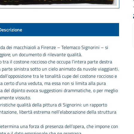
Descrizione
enda dei macchiaioli a Firenze – Telemaco Signorini – si
ggiore
, un documento di rilevante qualità.
 tra il costone roccioso che occupa l’intera parte destra
a parte sinistra sotto un cielo animato da nuvole viaggianti.
all’opposizione tra le tonalità cupe del costone roccioso e
atta certo d’una veduta, ma essa non si limita alla pura
ta del dipinto evoca suggestioni drammatiche, o per meglio
samente vissuto.
istiche qualità della pittura di Signorini: un rapporto
ntazione, libertà estrema nell’elaborazione della struttura
 determina una forza di presenza dell’opera, che impone con
ate e il dato emozionale che ne promana.