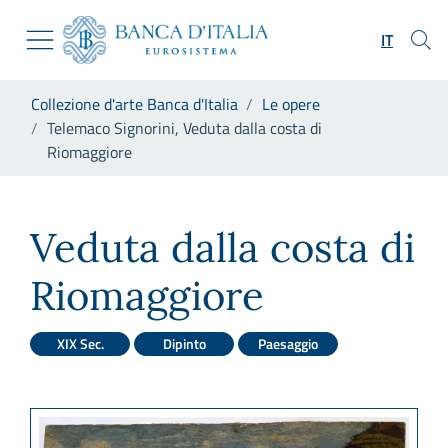
Vai al sito istituzionale
Skip to Main Content
Vai al menu di navigazione
IT
Vai alla ricerca
Vai ai contenuti
Ti trovi in:
Collezione d'arte Banca d'Italia
Le opere
Vai al footer
Telemaco Signorini, Veduta dalla costa di
Riomaggiore
Telemaco Signorini, Veduta d
Veduta dalla costa di
Riomaggiore
XIX Sec.
Dipinto
Paesaggio