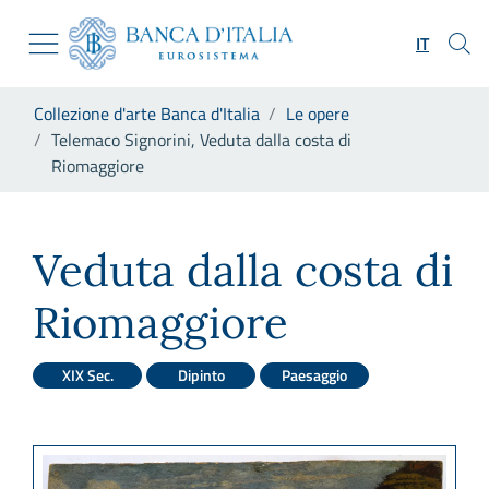
Vai al sito istituzionale
Skip to Main Content
Vai al menu di navigazione
IT
Vai alla ricerca
Vai ai contenuti
Ti trovi in:
Collezione d'arte Banca d'Italia
Le opere
Vai al footer
Telemaco Signorini, Veduta dalla costa di
Riomaggiore
Telemaco Signorini, Veduta d
Veduta dalla costa di
Riomaggiore
XIX Sec.
Dipinto
Paesaggio