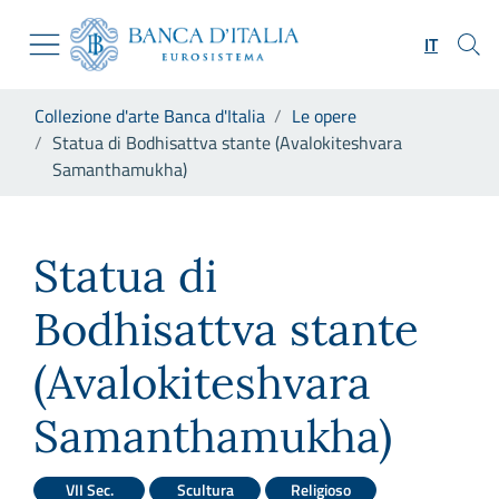
Vai al sito istituzionale
Skip to Main Content
Vai al menu di navigazione
IT
Vai alla ricerca
Vai ai contenuti
Ti trovi in:
Collezione d'arte Banca d'Italia
Le opere
Vai al footer
Statua di Bodhisattva stante (Avalokiteshvara
Samanthamukha)
Statua di Bodhisattva stant
Statua di
Bodhisattva stante
(Avalokiteshvara
Samanthamukha)
VII Sec.
Scultura
Religioso