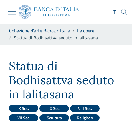
Vai al sito istituzionale
Skip to Main Content
Vai al menu di navigazione
IT
Vai alla ricerca
Vai ai contenuti
Ti trovi in:
Collezione d'arte Banca d'Italia
Le opere
Vai al footer
Statua di Bodhisattva seduto in lalitasana
Statua di Bodhisattva seduto 
Statua di
Bodhisattva seduto
in lalitasana
X Sec.
IX Sec.
VIII Sec.
VII Sec.
Scultura
Religioso