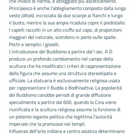
che invece di norma, è atteggiato più asceticamente.
Principesco è anche l'abbigliamento composto dalla lunga
veste
(dhoti)
, incrociata da due sciarpe ai fianchi e lungo
il busto, mentre la sua ampia ricaduta copre il piedistallo.
I capelli raccolti in un alto ciuffo sul capo, di proporzioni
maggiori del naturale, scendono in parte sulle spalle.
Pochi e semplici i gioielli.
L'introduzione del Buddismo a partire dal I sec. A D.
produce un profondo cambiamento nel campo della
scultura che ha modificato i criteri di rappresentazione
della figura che assume una struttura stereotipata e
ufficiale. La statuaria è esclusivamente religiosa usata
per rappresentare il Budda o Bodhisattva. La popolarità
del Buddismo conobbe periodi di grande diffusione
specialmente a partire dal 600, quando la Cina viene
riunificata e la scultura religiosa assume la funzione di
un potente legante politico che legittima l'autorità
imperiale che la promuove nei templi.
Influenze dell'arte indiana e centro asiatica determinano