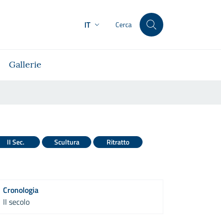
IT
Cerca
Gallerie
II Sec.
Scultura
Ritratto
Cronologia
II secolo