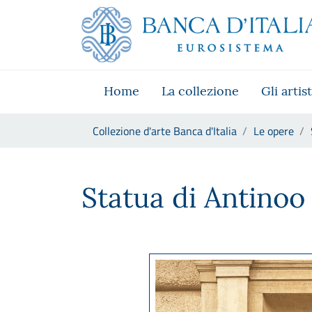
Vai al sito istituzionale
Skip to Main Content
Vai al menu di navigazione
Vai alla ricerca
Vai ai contenuti
Vai al footer
Home
La collezione
Gli artist
Ti trovi in:
Collezione d'arte Banca d'Italia
Le opere
Statua di Antinoo
Statua di Antinoo