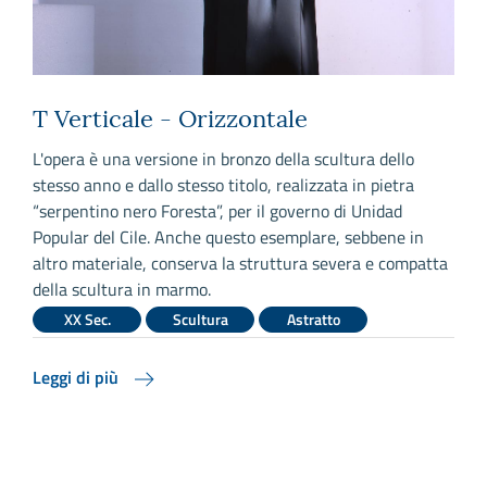
T Verticale - Orizzontale
L'opera è una versione in bronzo della scultura dello
L
stesso anno e dallo stesso titolo, realizzata in pietra
s
“serpentino nero Foresta”, per il governo di Unidad
a
Popular del Cile. Anche questo esemplare, sebbene in
s
altro materiale, conserva la struttura severa e compatta
s
della scultura in marmo.
v
XX Sec.
Scultura
Astratto
Leggi di più
L