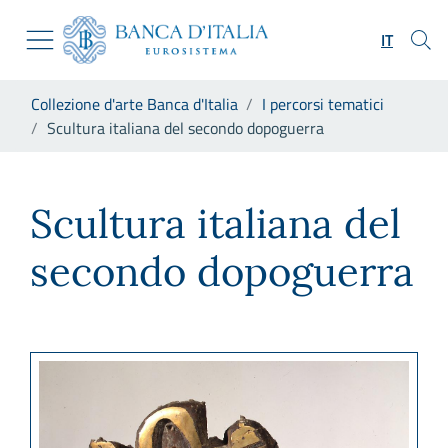
Vai al sito istituzionale
Skip to Main Content
Vai al menu di navigazione
IT
Vai alla ricerca
Vai ai contenuti
Ti trovi in:
Collezione d'arte Banca d'Italia
I percorsi tematici
Vai al footer
Scultura italiana del secondo dopoguerra
Scultura italiana del second
Scultura italiana del
secondo dopoguerra