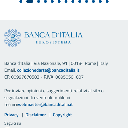
Banca d'Italia | Via Nazionale, 91 | 00184 Rome | Italy
Email:
collezionedarte@bancaditalia.it
CF: 00997670583 - P.IVA: 00950501007
Per inviare opinioni e suggerimenti relativi al sito o
segnalazioni di eventuali problemi
tecnici:
webmaster@bancaditalia.it
Link utili
Privacy
Disclaimer
Copyright
Seguici su