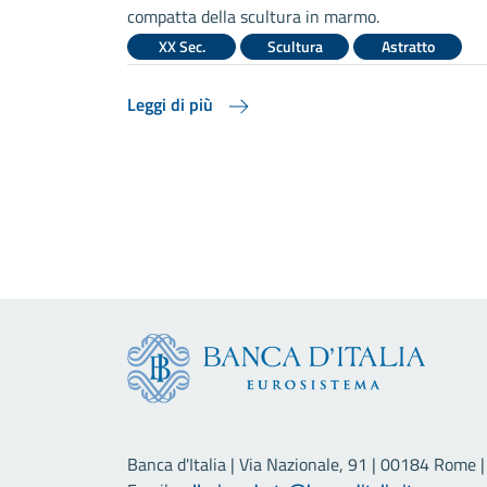
ritmo che
compatta della scultura in marmo.
i acqua che
XX Sec.
Scultura
Astratto
i.
atto
Leggi di più
Banca d'Italia | Via Nazionale, 91 | 00184 Rome | 