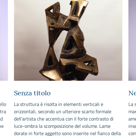
Senza titolo
Ne
ello
La struttura è risolta in elementi verticali e
La 
etra
orizzontali, secondo un ulteriore scarto formale
mar
ad
dell'artista che accentua con il forte contrasto di
ame
ne
luce-ombra la scomposizione del volume. Lame
ins
e
dorate in forte aggetto sono inserite nel fianco della
com