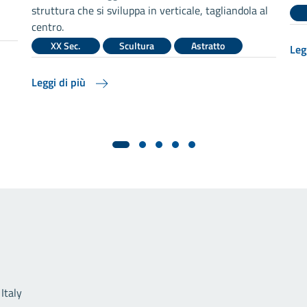
struttura che si sviluppa in verticale, tagliandola al
centro.
XX Sec.
Scultura
Astratto
Leg
Leggi di più
Link utili
Italy