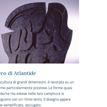
ro di Atlantide
Movimento
profondo
scultura di grandi dimensioni, è lavorata su un
mo particolarmente prezioso. Le forme quasi
L'opera è un 
biche ma estese nelle loro campiture si
dall'aspetto os
eguono con un ritmo lento. Il disegno appare
e minaccioso c
e semplificato, asciugato.