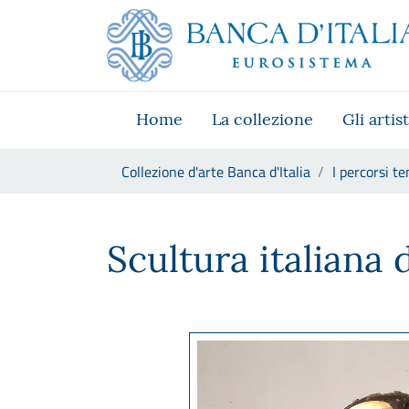
Vai al sito istituzionale
Skip to Main Content
Vai al menu di navigazione
Vai alla ricerca
Vai ai contenuti
Vai al footer
Home
La collezione
Gli artist
Ti trovi in:
Collezione d'arte Banca d'Italia
I percorsi te
Scultura italiana del second
Scultura italiana