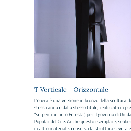
T Verticale - Orizzontale
pone nel
L'opera è una versione in bronzo della scultura d
za e la
stesso anno e dallo stesso titolo, realizzata in pi
tica. E' una
“serpentino nero Foresta”, per il governo di Unid
emento
Popular del Cile. Anche questo esemplare, sebbe
co delle forme
in altro materiale, conserva la struttura severa 