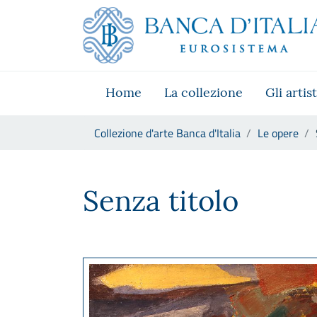
Vai al sito istituzionale
Skip to Main Content
Vai al menu di navigazione
Vai alla ricerca
Vai ai contenuti
Vai al footer
Home
La collezione
Gli artist
Ti trovi in:
Collezione d'arte Banca d'Italia
Le opere
Salvatore Scarpitta, Senza tit
Senza titolo