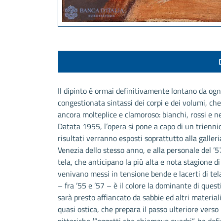
Il dipinto è ormai definitivamente lontano da ogni
congestionata sintassi dei corpi e dei volumi, ch
ancora molteplice e clamoroso: bianchi, rossi e n
Datata 1955, l’opera si pone a capo di un triennio 
risultati verranno esposti soprattutto alla galleri
Venezia dello stesso anno, e alla personale del ’5
tela, che anticipano la più alta e nota stagione di 
venivano messi in tensione bende e lacerti di tela
– fra ’55 e ’57 – è il colore la dominante di questi
sarà presto affiancato da sabbie ed altri materia
quasi ostica, che prepara il passo ulteriore verso
pittoriche (“oggetti che chiamavo quadri”, ha defin