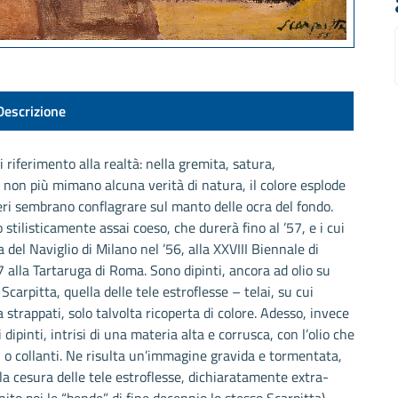
Descrizione
 riferimento alla realtà: nella gremita, satura,
e non più mimano alcuna verità di natura, il colore esplode
eri sembrano conflagrare sul manto delle ocra del fondo.
stilisticamente assai coeso, che durerà fino al ’57, e i cui
a del Naviglio di Milano nel ’56, alla XXVIII Biennale di
7 alla Tartaruga di Roma. Sono dipinti, ancora ad olio su
Scarpitta, quella delle tele estroflesse – telai, su cui
 strappati, solo talvolta ricoperta di colore. Adesso, invece
 dipinti, intrisi di una materia alta e corrusca, con l’olio che
li o collanti. Ne risulta un’immagine gravida e tormentata,
 la cesura delle tele estroflesse, dichiaratamente extra-
ito poi le “bende” di fine decennio lo stesso Scarpitta).