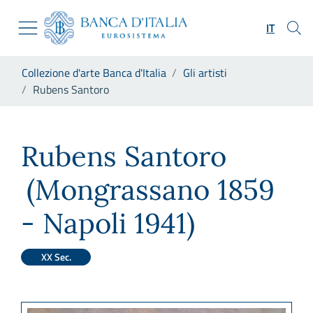
Vai al sito istituzionale
Skip to Main Content
Vai al menu di navigazione
IT
Vai alla ricerca
Vai ai contenuti
Ti trovi in:
Collezione d'arte Banca d'Italia
Gli artisti
Vai al footer
Rubens Santoro
Rubens Santoro
Rubens Santoro
(Mongrassano 1859
- Napoli 1941)
XX Sec.