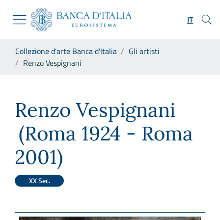
Vai al sito istituzionale
Skip to Main Content
Vai al menu di navigazione
IT
Vai alla ricerca
Vai ai contenuti
Ti trovi in:
Collezione d'arte Banca d'Italia
Gli artisti
Vai al footer
Renzo Vespignani
Renzo Vespignani
Renzo Vespignani
(Roma 1924 - Roma
2001)
XX Sec.