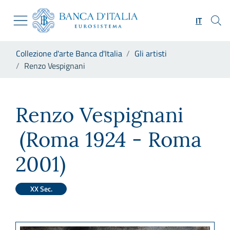
Vai al sito istituzionale
Skip to Main Content
Vai al menu di navigazione
IT
Vai alla ricerca
Vai ai contenuti
Ti trovi in:
Collezione d'arte Banca d'Italia
Gli artisti
Vai al footer
Renzo Vespignani
Renzo Vespignani
Renzo Vespignani
(Roma 1924 - Roma
2001)
XX Sec.