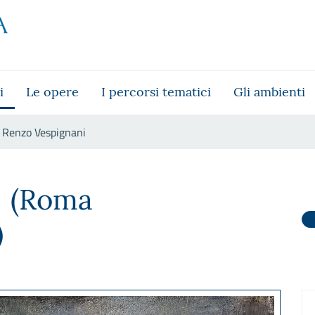
i
Le opere
I percorsi tematici
Gli ambienti
Renzo Vespignani
i
(Roma
)