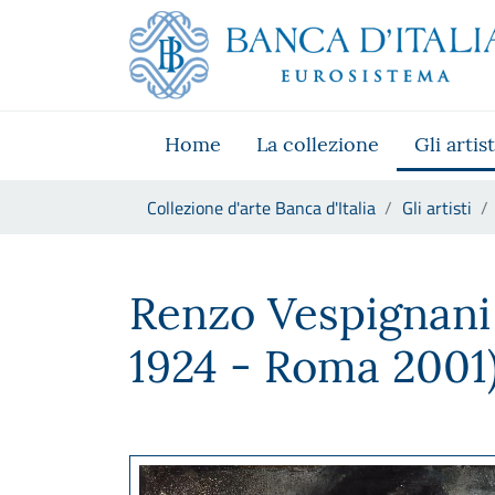
Vai al sito istituzionale
Skip to Main Content
Vai al menu di navigazione
Vai alla ricerca
Vai ai contenuti
Vai al footer
Home
La collezione
Gli artist
Ti trovi in:
Collezione d'arte Banca d'Italia
Gli artisti
Renzo Vespignani
Renzo Vespignan
1924 - Roma 2001