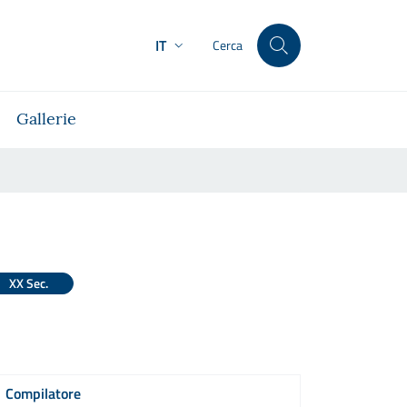
IT
Cerca
Gallerie
XX Sec.
Compilatore