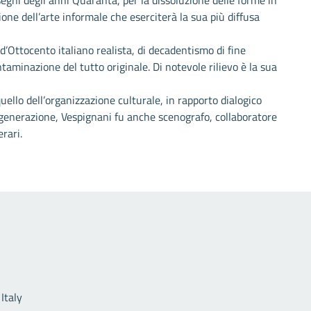
segni degli anni Quaranta, per la dissoluzione delle forme in
ne dell’arte informale che eserciterà la sua più diffusa
d’Ottocento italiano realista, di decadentismo di fine
taminazione del tutto originale. Di notevole rilievo è la sua
quello dell’organizzazione culturale, in rapporto dialogico
sua generazione, Vespignani fu anche scenografo, collaboratore
erari.
Link utili
Italy