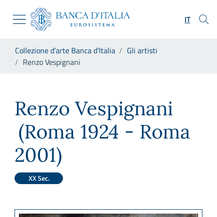
Vai al sito istituzionale
Skip to Main Content
Vai al menu di navigazione
IT
Vai alla ricerca
Vai ai contenuti
Ti trovi in:
Collezione d'arte Banca d'Italia
Gli artisti
Vai al footer
Renzo Vespignani
Renzo Vespignani
Renzo Vespignani
(Roma 1924 - Roma
2001)
XX Sec.