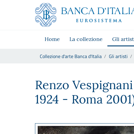
Vai al sito istituzionale
Skip to Main Content
Vai al menu di navigazione
Vai alla ricerca
Vai ai contenuti
Vai al footer
Home
La collezione
Gli artist
Ti trovi in:
Collezione d'arte Banca d'Italia
Gli artisti
Renzo Vespignani
Renzo Vespignan
1924 - Roma 2001