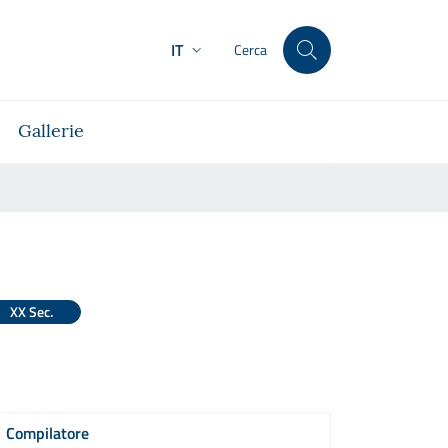
IT
Cerca
Gallerie
XX Sec.
Compilatore