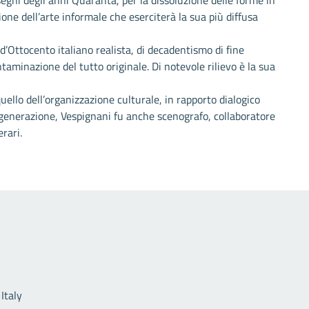
segni degli anni Quaranta, per la dissoluzione delle forme in
ne dell’arte informale che eserciterà la sua più diffusa
d’Ottocento italiano realista, di decadentismo di fine
taminazione del tutto originale. Di notevole rilievo è la sua
quello dell’organizzazione culturale, in rapporto dialogico
sua generazione, Vespignani fu anche scenografo, collaboratore
erari.
Link utili
Italy