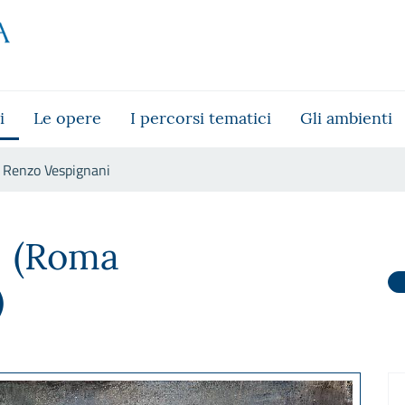
i
Le opere
I percorsi tematici
Gli ambienti
Renzo Vespignani
i
(Roma
)