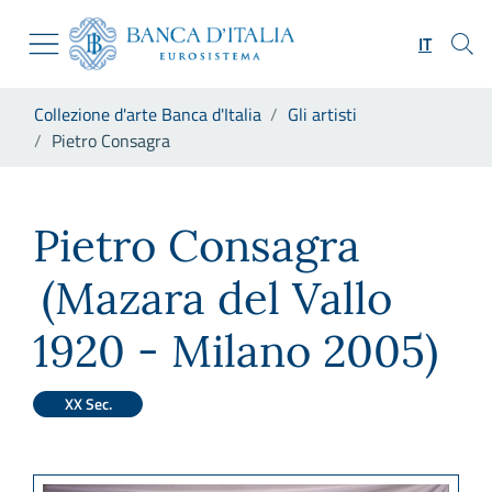
Vai al sito istituzionale
Skip to Main Content
Vai al menu di navigazione
IT
Vai alla ricerca
Vai ai contenuti
Ti trovi in:
Collezione d'arte Banca d'Italia
Gli artisti
Vai al footer
Pietro Consagra
Pietro Consagra
Pietro Consagra
(Mazara del Vallo
1920 - Milano 2005)
XX Sec.