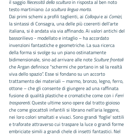
il saggio
Necessità della scultura
in risposta al ben noto
testo martiniano:
La scultura lingua morta
.
Dai primi schemi a profili taglienti, ai
Colloqui
e ai
Comizi
,
la sintassi di Consagra, una delle più coerenti dell'arte
italiana, si è andata via via affinando. Ai valori antichi del
bassorilievo - modellato e intaglio – ha accordato
invenzioni fantastiche e geometriche. La sua ricerca
della forma si svolge su un piano ostinatamente
bidimensionale, sino ad arrivare alle note
Sculture frontali
che Argan definisce “schermi che portano in sé la realtà
viva dello spazio”. Esse si fondano su un accorto
trattamento dei materiali – marmo, bronzo, legno, ferro,
ottone – che gli consente di giungere ad una raffinata
fusione di qualità plastiche e cromatiche come con i
Ferri
trasparenti
. Queste ultime sono opere dal tratto gioioso
che come giocattoli infantili si librano nell'aria leggere,
nei loro colori smaltati e vivaci. Sono grandi 'foglie' sottili
e traforate attraverso cui traspare la luce o grandi forme
embriciate simili a grandi chele di insetti fantastici. Nel