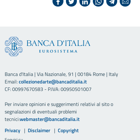
Banca d'Italia | Via Nazionale, 91 | 00184 Rome | Italy
Email:
collezionedarte@bancaditalia.it
CF: 00997670583 - P.IVA: 00950501007
Per inviare opinioni e suggerimenti relativi al sito o
segnalazioni di eventuali problemi
tecnici:
webmaster@bancaditalia.it
Link utili
Privacy
Disclaimer
Copyright
Seguici su