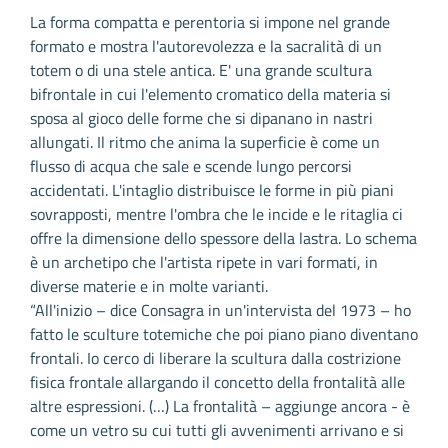
La forma compatta e perentoria si impone nel grande
formato e mostra l'autorevolezza e la sacralità di un
totem o di una stele antica. E' una grande scultura
bifrontale in cui l'elemento cromatico della materia si
sposa al gioco delle forme che si dipanano in nastri
allungati. Il ritmo che anima la superficie è come un
flusso di acqua che sale e scende lungo percorsi
accidentati. L'intaglio distribuisce le forme in più piani
sovrapposti, mentre l'ombra che le incide e le ritaglia ci
offre la dimensione dello spessore della lastra. Lo schema
è un archetipo che l'artista ripete in vari formati, in
diverse materie e in molte varianti.
“All'inizio – dice Consagra in un'intervista del 1973 – ho
fatto le sculture totemiche che poi piano piano diventano
frontali. Io cerco di liberare la scultura dalla costrizione
fisica frontale allargando il concetto della frontalità alle
altre espressioni. (…) La frontalità – aggiunge ancora - è
come un vetro su cui tutti gli avvenimenti arrivano e si