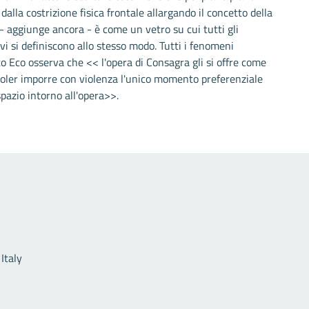
 dalla costrizione fisica frontale allargando il concetto della
à – aggiunge ancora - è come un vetro su cui tutti gli
ivi si definiscono allo stesso modo. Tutti i fenomeni
o Eco osserva che << l'opera di Consagra gli si offre come
 voler imporre con violenza l'unico momento preferenziale
 spazio intorno all'opera>>.
Link utili
Italy