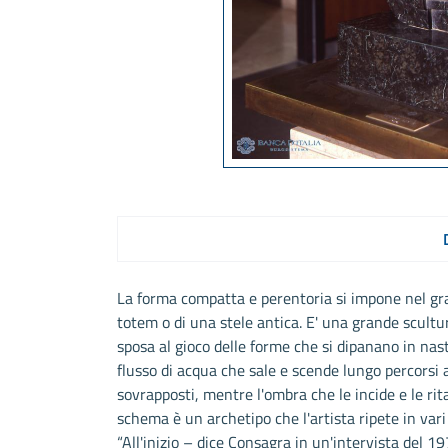
La forma compatta e perentoria si impone nel gra
totem o di una stele antica. E' una grande scultur
sposa al gioco delle forme che si dipanano in nast
flusso di acqua che sale e scende lungo percorsi ac
sovrapposti, mentre l'ombra che le incide e le rita
schema è un archetipo che l'artista ripete in vari
“All'inizio – dice Consagra in un'intervista del 1