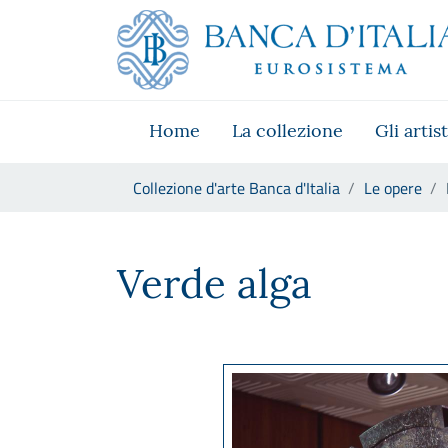
Vai al sito istituzionale
Skip to Main Content
Vai al menu di navigazione
Vai alla ricerca
Vai ai contenuti
Vai al footer
Home
La collezione
Gli artist
Ti trovi in:
Collezione d'arte Banca d'Italia
Le opere
Pietro Consagra, Verde alga
Verde alga