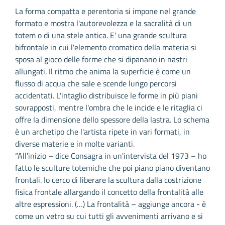
La forma compatta e perentoria si impone nel grande
formato e mostra l'autorevolezza e la sacralità di un
totem o di una stele antica. E' una grande scultura
bifrontale in cui l'elemento cromatico della materia si
sposa al gioco delle forme che si dipanano in nastri
allungati. Il ritmo che anima la superficie è come un
flusso di acqua che sale e scende lungo percorsi
accidentati. L'intaglio distribuisce le forme in più piani
sovrapposti, mentre l'ombra che le incide e le ritaglia ci
offre la dimensione dello spessore della lastra. Lo schema
è un archetipo che l'artista ripete in vari formati, in
diverse materie e in molte varianti.
“All'inizio – dice Consagra in un'intervista del 1973 – ho
fatto le sculture totemiche che poi piano piano diventano
frontali. Io cerco di liberare la scultura dalla costrizione
fisica frontale allargando il concetto della frontalità alle
altre espressioni. (…) La frontalità – aggiunge ancora - è
come un vetro su cui tutti gli avvenimenti arrivano e si