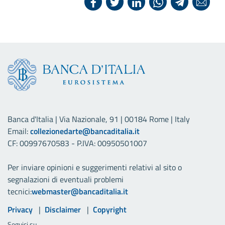
Banca d'Italia | Via Nazionale, 91 | 00184 Rome | Italy
Email:
collezionedarte@bancaditalia.it
CF: 00997670583 - P.IVA: 00950501007
Per inviare opinioni e suggerimenti relativi al sito o
segnalazioni di eventuali problemi
tecnici:
webmaster@bancaditalia.it
Link utili
Privacy
Disclaimer
Copyright
Seguici su