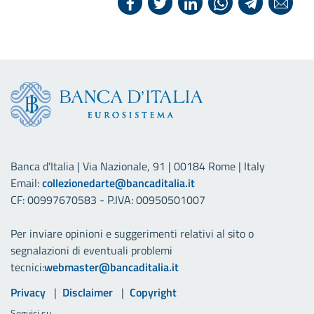
Banca d'Italia | Via Nazionale, 91 | 00184 Rome | Italy
Email:
collezionedarte@bancaditalia.it
CF: 00997670583 - P.IVA: 00950501007
Per inviare opinioni e suggerimenti relativi al sito o
segnalazioni di eventuali problemi
tecnici:
webmaster@bancaditalia.it
Link utili
Privacy
Disclaimer
Copyright
Seguici su