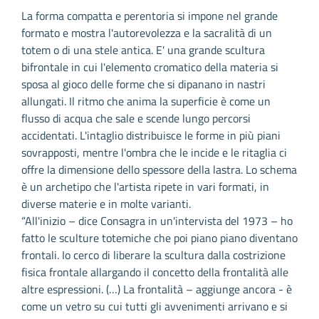
La forma compatta e perentoria si impone nel grande
formato e mostra l'autorevolezza e la sacralità di un
totem o di una stele antica. E' una grande scultura
bifrontale in cui l'elemento cromatico della materia si
sposa al gioco delle forme che si dipanano in nastri
allungati. Il ritmo che anima la superficie è come un
flusso di acqua che sale e scende lungo percorsi
accidentati. L'intaglio distribuisce le forme in più piani
sovrapposti, mentre l'ombra che le incide e le ritaglia ci
offre la dimensione dello spessore della lastra. Lo schema
è un archetipo che l'artista ripete in vari formati, in
diverse materie e in molte varianti.
“All'inizio – dice Consagra in un'intervista del 1973 – ho
fatto le sculture totemiche che poi piano piano diventano
frontali. Io cerco di liberare la scultura dalla costrizione
fisica frontale allargando il concetto della frontalità alle
altre espressioni. (…) La frontalità – aggiunge ancora - è
come un vetro su cui tutti gli avvenimenti arrivano e si