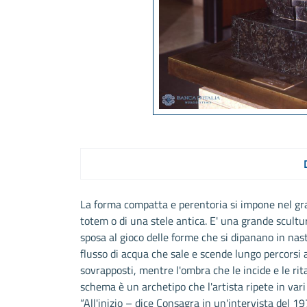
La forma compatta e perentoria si impone nel gra
totem o di una stele antica. E' una grande scultur
sposa al gioco delle forme che si dipanano in nast
flusso di acqua che sale e scende lungo percorsi ac
sovrapposti, mentre l'ombra che le incide e le rita
schema è un archetipo che l'artista ripete in vari
“All'inizio – dice Consagra in un'intervista del 1