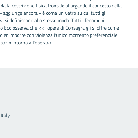
 dalla costrizione fisica frontale allargando il concetto della
à – aggiunge ancora - è come un vetro su cui tutti gli
ivi si definiscono allo stesso modo. Tutti i fenomeni
o Eco osserva che << l'opera di Consagra gli si offre come
 voler imporre con violenza l'unico momento preferenziale
 spazio intorno all'opera>>.
Link utili
Italy