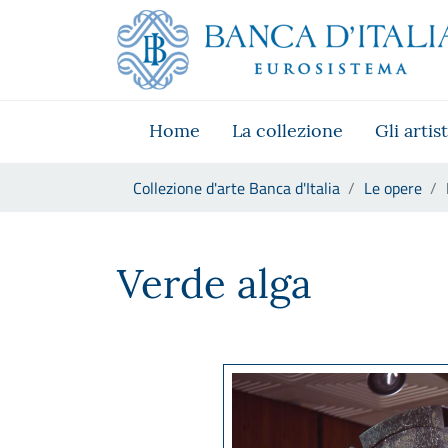
Vai al sito istituzionale
Skip to Main Content
Vai al menu di navigazione
Vai alla ricerca
Vai ai contenuti
Vai al footer
Home
La collezione
Gli artist
Ti trovi in:
Collezione d'arte Banca d'Italia
Le opere
Pietro Consagra, Verde alga
Verde alga