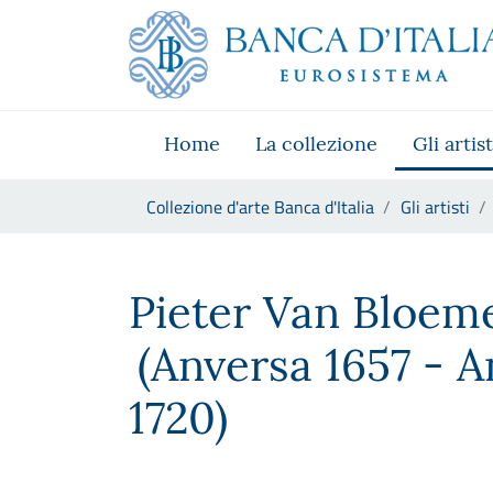
Vai al sito istituzionale
Skip to Main Content
Vai al menu di navigazione
Vai alla ricerca
Vai ai contenuti
Vai al footer
Home
La collezione
Gli artist
Ti trovi in:
Collezione d'arte Banca d'Italia
Gli artisti
Pieter Van Bloemen , detto S
Pieter Van Bloem
(Anversa 1657 - A
1720)