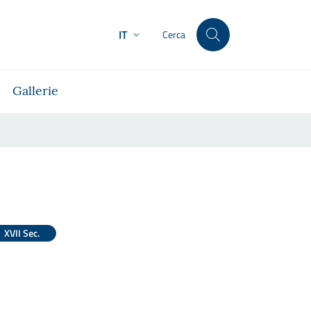
IT
Cerca
Gallerie
XVII Sec.