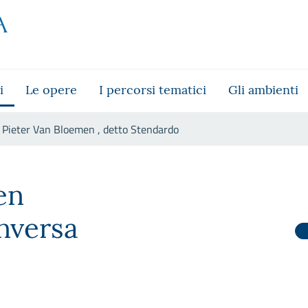
i
Le opere
I percorsi tematici
Gli ambienti
Pieter Van Bloemen , detto Stendardo
tendardo
en
nversa