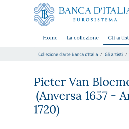
Vai al sito istituzionale
Skip to Main Content
Vai al menu di navigazione
Vai alla ricerca
Vai ai contenuti
Vai al footer
Home
La collezione
Gli artist
Ti trovi in:
Collezione d'arte Banca d'Italia
Gli artisti
Pieter Van Bloemen , detto S
Pieter Van Bloem
(Anversa 1657 - A
1720)