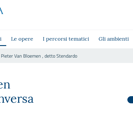
i
Le opere
I percorsi tematici
Gli ambienti
Pieter Van Bloemen , detto Stendardo
tendardo
en
nversa