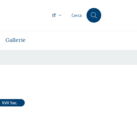
IT
Cerca
Gallerie
XVII Sec.