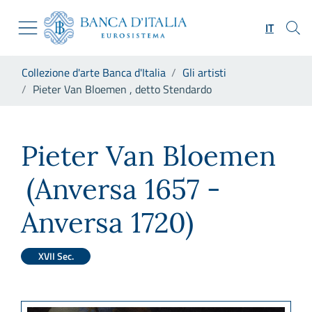
Vai al sito istituzionale
Skip to Main Content
Vai al menu di navigazione
IT
Vai alla ricerca
Vai ai contenuti
Ti trovi in:
Collezione d'arte Banca d'Italia
Gli artisti
Vai al footer
Pieter Van Bloemen , detto Stendardo
Pieter Van Bloemen , detto S
Pieter Van Bloemen
(Anversa 1657 -
Anversa 1720)
XVII Sec.