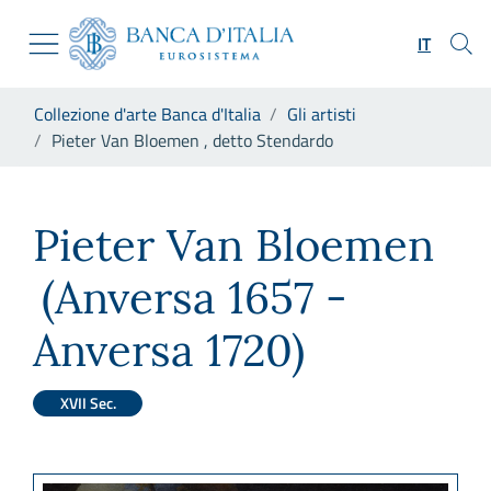
Vai al sito istituzionale
Skip to Main Content
Vai al menu di navigazione
IT
Vai alla ricerca
Vai ai contenuti
Ti trovi in:
Collezione d'arte Banca d'Italia
Gli artisti
Vai al footer
Pieter Van Bloemen , detto Stendardo
Pieter Van Bloemen , detto S
Pieter Van Bloemen
(Anversa 1657 -
Anversa 1720)
XVII Sec.