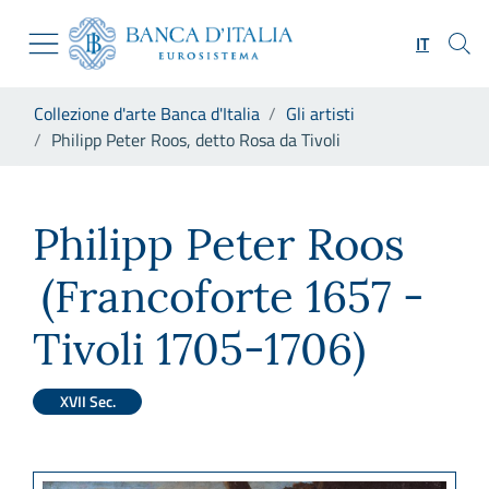
Vai al sito istituzionale
Skip to Main Content
Vai al menu di navigazione
IT
Vai alla ricerca
Vai ai contenuti
Ti trovi in:
Collezione d'arte Banca d'Italia
Gli artisti
Vai al footer
Philipp Peter Roos, detto Rosa da Tivoli
Philipp Peter Roos, detto Ros
Philipp Peter Roos
(Francoforte 1657 -
Tivoli 1705-1706)
XVII Sec.