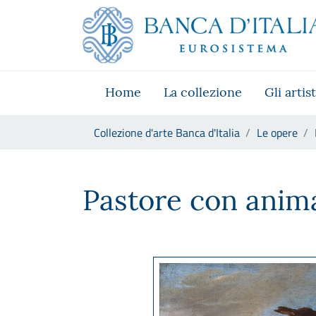
Vai al sito istituzionale
Skip to Main Content
Vai al menu di navigazione
Vai alla ricerca
Vai ai contenuti
Vai al footer
Home
La collezione
Gli artist
Ti trovi in:
Collezione d'arte Banca d'Italia
Le opere
Philipp Peter Roos, detto Rosa
Pastore con anima