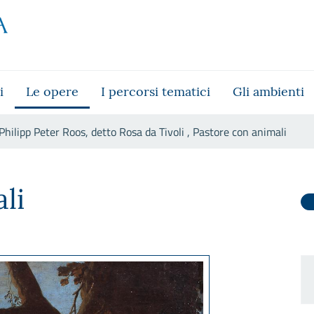
i
Le opere
I percorsi tematici
Gli ambienti
Philipp Peter Roos, detto Rosa da Tivoli , Pastore con animali
 da Tivoli , Pastore con animal
li