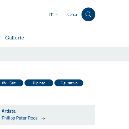
IT
Cerca
Gallerie
i
XVII Sec.
Dipinto
Figurativo
Artista
Philipp Peter Roos