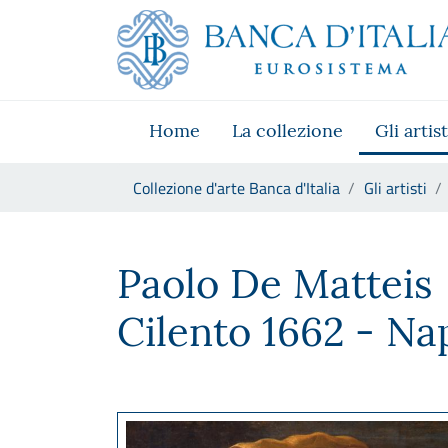
Vai al sito istituzionale
Skip to Main Content
Vai al menu di navigazione
Vai alla ricerca
Vai ai contenuti
Vai al footer
Home
La collezione
Gli artist
Ti trovi in:
Collezione d'arte Banca d'Italia
Gli artisti
Paolo De Matteis
Paolo De Matteis
Cilento 1662 - Nap