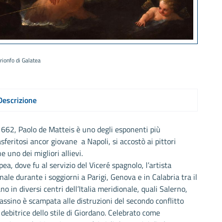
 trionfo di Galatea
Descrizione
1662, Paolo de Matteis è uno degli esponenti più
asferitosi ancor giovane a Napoli, si accostò ai pittori
 uno dei migliori allievi.
a, dove fu al servizio del Viceré spagnolo, l’artista
ale durante i soggiorni a Parigi, Genova e in Calabria tra il
o in diversi centri dell’Italia meridionale, quali Salerno,
ssino è scampata alle distruzioni del secondo conflitto
i debitrice dello stile di Giordano. Celebrato come