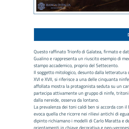
Questo raffinato Trionfo di Galatea, firmato e da
Gualino e rappresenta un riuscito esempio di medi
stampo accademico, proprio del Settecento.
Il soggetto mitologico, desunto dalla letteratura 
XVI e XVII, si riferisce a una delle cinquanta nin
affollata mostra la protagonista seduta su un carr
partecipa attivamente un gruppo di ninfe, tritoni
dalla nereide, osserva da lontano.
La prevalenza dei toni caldi ben si accorda con il
evoca quella che ricorre nei rilievi antichi di egu
dipinto richiamano i modelli di Carlo Maratta e d
orientamenti in chiave decorativa e neo-verones