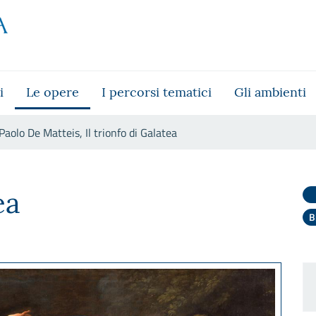
i
Le opere
I percorsi tematici
Gli ambienti
Paolo De Matteis, Il trionfo di Galatea
i Galatea
ea
B