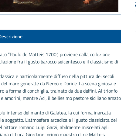
Descrizione
tato “Paulo de Matteis 1700”, proviene dalla collezione
azione fra il gusto barocco seicentesco e il classicismo di
classica e particolarmente diffuso nella pittura dei secoli
fe del mare generate da Nereo e Doride. La scena gioiosa e
o a forma di conchiglia, trainato da due delfini. Al trionfo
 e amorini, mentre Aci, il bellissimo pastore siciliano amato
 blu intenso del manto di Galatea, la cui forma inarcata
ale soggetto. L’atmosfera arcadica e il gusto classicista del
el pittore romano Luigi Garzi, abilmente miscelati agli
iana di Luca Giordano, primo maestro di de Matteis.