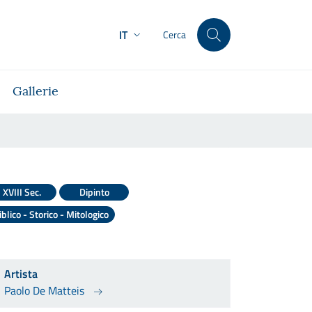
IT
Cerca
Gallerie
XVIII Sec.
Dipinto
iblico - Storico - Mitologico
Artista
Paolo De Matteis