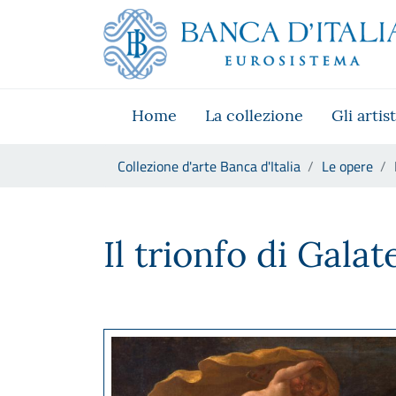
Vai al sito istituzionale
Skip to Main Content
Vai al menu di navigazione
Vai alla ricerca
Vai ai contenuti
Vai al footer
Home
La collezione
Gli artist
Ti trovi in:
Collezione d'arte Banca d'Italia
Le opere
Paolo De Matteis, Il trionfo d
Il trionfo di Galat