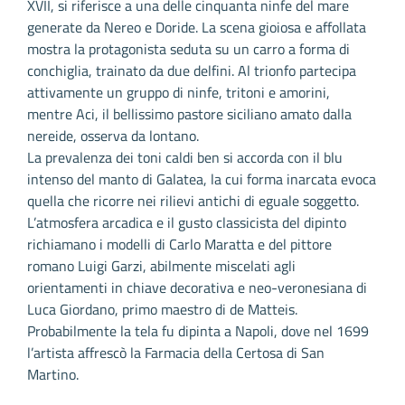
XVII, si riferisce a una delle cinquanta ninfe del mare
generate da Nereo e Doride. La scena gioiosa e affollata
mostra la protagonista seduta su un carro a forma di
conchiglia, trainato da due delfini. Al trionfo partecipa
attivamente un gruppo di ninfe, tritoni e amorini,
mentre Aci, il bellissimo pastore siciliano amato dalla
nereide, osserva da lontano.
La prevalenza dei toni caldi ben si accorda con il blu
intenso del manto di Galatea, la cui forma inarcata evoca
quella che ricorre nei rilievi antichi di eguale soggetto.
L’atmosfera arcadica e il gusto classicista del dipinto
richiamano i modelli di Carlo Maratta e del pittore
romano Luigi Garzi, abilmente miscelati agli
orientamenti in chiave decorativa e neo-veronesiana di
Luca Giordano, primo maestro di de Matteis.
Probabilmente la tela fu dipinta a Napoli, dove nel 1699
l’artista affrescò la Farmacia della Certosa di San
Martino.