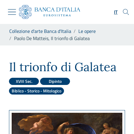
Vai al sito istituzionale
Skip to Main Content
Vai al menu di navigazione
IT
Vai alla ricerca
Vai ai contenuti
Ti trovi in:
Collezione d'arte Banca d'Italia
Le opere
Vai al footer
Paolo De Matteis, Il trionfo di Galatea
Paolo De Matteis, Il trionfo d
Il trionfo di Galatea
XVIII Sec.
Dipinto
Biblico - Storico - Mitologico