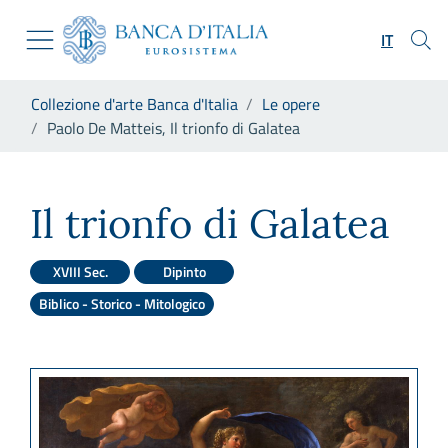
Vai al sito istituzionale
Skip to Main Content
Vai al menu di navigazione
IT
Vai alla ricerca
Vai ai contenuti
Ti trovi in:
Collezione d'arte Banca d'Italia
Le opere
Vai al footer
Paolo De Matteis, Il trionfo di Galatea
Paolo De Matteis, Il trionfo d
Il trionfo di Galatea
XVIII Sec.
Dipinto
Biblico - Storico - Mitologico