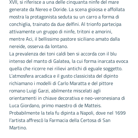
XVII, si riferisce a una delle cinquanta ninfe del mare
generate da Nereo e Doride. La scena gioiosa e affollata
mostra la protagonista seduta su un carro a forma di
conchiglia, trainato da due delfini. Al trionfo partecipa
attivamente un gruppo di ninfe, tritoni e amorini,
mentre Aci, il bellissimo pastore siciliano amato dalla
nereide, osserva da lontano.
La prevalenza dei toni caldi ben si accorda con il blu
intenso del manto di Galatea, la cui forma inarcata evoca
quella che ricorre nei rilievi antichi di eguale soggetto.
L’atmosfera arcadica e il gusto classicista del dipinto
richiamano i modelli di Carlo Maratta e del pittore
romano Luigi Garzi, abilmente miscelati agli
orientamenti in chiave decorativa e neo-veronesiana di
Luca Giordano, primo maestro di de Matteis.
Probabilmente la tela fu dipinta a Napoli, dove nel 1699
l’artista affrescò la Farmacia della Certosa di San
Martino.